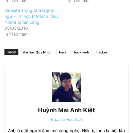
In "Tản mạn"
In "Tản mạn"
Website Trung tâm Ngoại
ngữ – Tin học Infotech (Quy
Nhơn) bị tấn công
05/05/2016
In "Tản mạn"
TAGS
đại học Quy Nhơn
hack
hack web
hacker
Huỳnh Mai Anh Kiệt
https://anhkiet.biz
Anh là một người đam mê công nghệ. Hiện tại anh là một lập