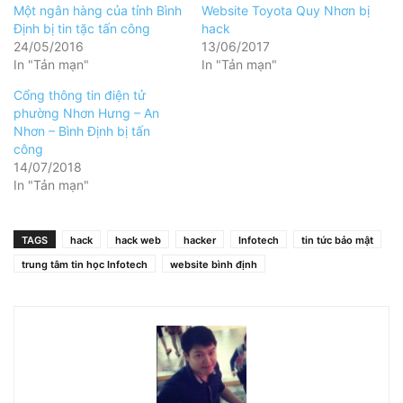
Một ngân hàng của tỉnh Bình
Website Toyota Quy Nhơn bị
Định bị tin tặc tấn công
hack
24/05/2016
13/06/2017
In "Tản mạn"
In "Tản mạn"
Cổng thông tin điện tử
phường Nhơn Hưng – An
Nhơn – Bình Định bị tấn
công
14/07/2018
In "Tản mạn"
TAGS
hack
hack web
hacker
Infotech
tin tức bảo mật
trung tâm tin học Infotech
website bình định