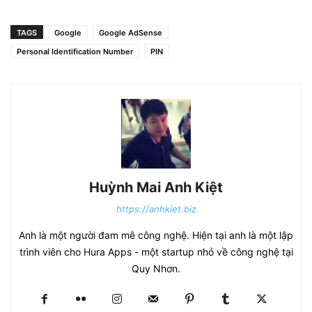
TAGS
Google
Google AdSense
Personal Identification Number
PIN
Huỳnh Mai Anh Kiệt
https://anhkiet.biz
Anh là một người đam mê công nghệ. Hiện tại anh là một lập
trình viên cho Hura Apps - một startup nhỏ về công nghệ tại
Quy Nhơn.