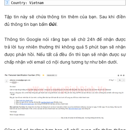
7
Country: Vietnam
Tập tin này sẽ chứa thông tin thêm của bạn. Sau khi điền
đủ thông tin bạn bấm
Gửi
.
Thông tin Google nói rằng bạn sẽ chờ 24h để nhận được
trả lời tuy nhiên thường thì không quá 5 phút bạn sẽ nhận
được phản hồi. Nếu tất cả đều ổn thì bạn sẽ nhận được sự
chấp nhận với email có nội dung tương tự như bên dưới.