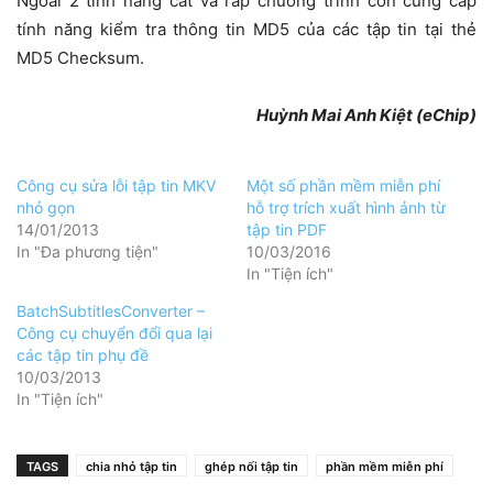
Ngoài 2 tính năng cắt và ráp chương trình còn cung cấp
tính năng kiểm tra thông tin MD5 của các tập tin tại thẻ
MD5 Checksum.
Huỳnh Mai Anh Kiệt (eChip)
Công cụ sửa lỗi tập tin MKV
Một số phần mềm miễn phí
nhỏ gọn
hỗ trợ trích xuất hình ảnh từ
14/01/2013
tập tin PDF
In "Đa phương tiện"
10/03/2016
In "Tiện ích"
BatchSubtitlesConverter –
Công cụ chuyển đổi qua lại
các tập tin phụ đề
10/03/2013
In "Tiện ích"
TAGS
chia nhỏ tập tin
ghép nối tập tin
phần mềm miễn phí