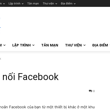
m
Lập trình
Tản mạn
Thư viện
Địa điểm
M
LẬP TRÌNH
TẢN MẠN
THƯ VIỆN
ĐỊA ĐIỂM
k
t nối Facebook
0
khoản Facebook của bạn từ một thiết bị khác ở một khu