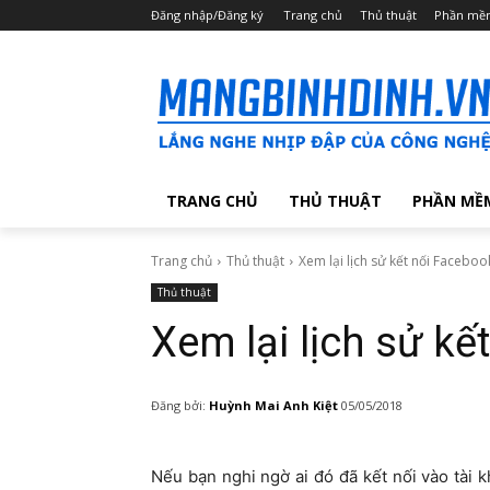
Đăng nhập/Đăng ký
Trang chủ
Thủ thuật
Phần mề
TRANG CHỦ
THỦ THUẬT
PHẦN MỀ
Trang chủ
Thủ thuật
Xem lại lịch sử kết nối Faceboo
Thủ thuật
Xem lại lịch sử kế
Đăng bởi:
Huỳnh Mai Anh Kiệt
05/05/2018
Nếu bạn nghi ngờ ai đó đã kết nối vào tài 