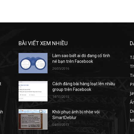
BÀI VIẾT XEM NHIỀU
D
Làm sao biết ai đó đang cố tình
T
né bạn trên Facebook
T
26/05/2016
Ti
P
t
Cách đăng bài hàng loạt lên nhiều
group trên Facebook
Ja
14/11/2015
Ẩ
D
nh
Khôi phục ảnh bị nhòe vói
SmartDeblur
M
04/03/2013