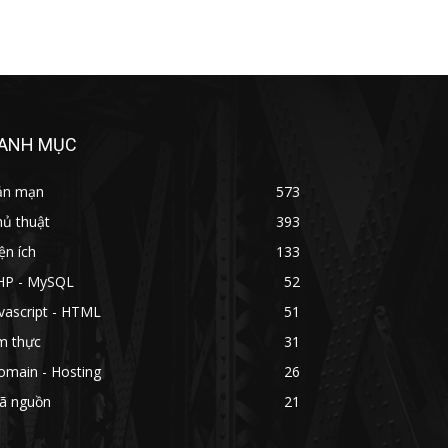
ANH MỤC
ản mạn
573
hủ thuật
393
ện ích
133
HP - MySQL
52
vascript - HTML
51
m thực
31
omain - Hosting
26
ã nguồn
21