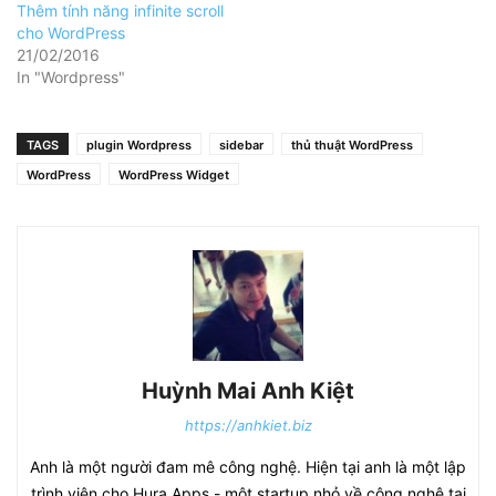
Thêm tính năng infinite scroll
cho WordPress
21/02/2016
In "Wordpress"
TAGS
plugin Wordpress
sidebar
thủ thuật WordPress
WordPress
WordPress Widget
Huỳnh Mai Anh Kiệt
https://anhkiet.biz
Anh là một người đam mê công nghệ. Hiện tại anh là một lập
trình viên cho Hura Apps - một startup nhỏ về công nghệ tại